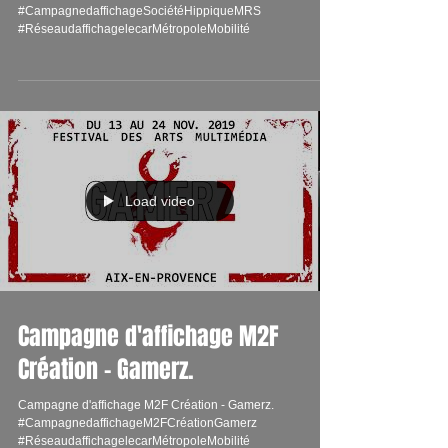
#CampagnedaffichageSociétéHippiqueMRS
#RéseaudaffichagelecarMétropoleMobilité
Load video
Campagne d'affichage M2F
Création - Gamerz.
Campagne d'affichage M2F Création - Gamerz.
#CampagnedaffichageM2FCréationGamerz
#RéseaudaffichagelecarMétropoleMobilité