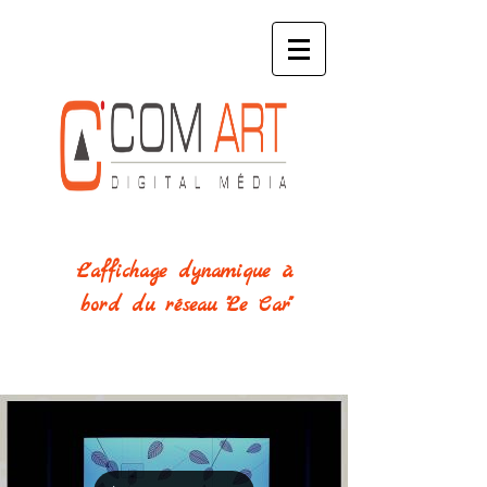
L'affichage dynamique
à
bord
du réseau "
Le Car"
Actualité des campagnes!