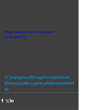
https://www.youtube.com/watch?
v=Jllc29fVI7U
#CampagnedaffichagePenitantsNoirs
#RéseaudaffichagelecarMétropoleMobil
ité