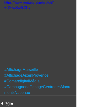
https://www.youtube.com/watch?
v=3xKyGwjGCHs
#AffichageMarseille
#AffichageAixenProvence
#ComartdigitalMédia
#CampagnedaffichageCentredesMonu
mentsNationau