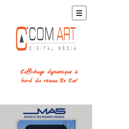
L'affichage dynamique
à
bord
du réseau "
Le Car"
Actualité des campagnes!